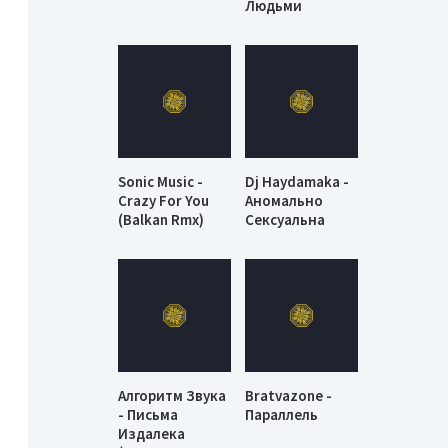
Людьми
Sonic Music -
Dj Haydamaka -
Crazy For You
Аномально
(Balkan Rmx)
Сексуальна
Алгоритм Звука
Bratvazone -
- Письма
Параллель
Издалека