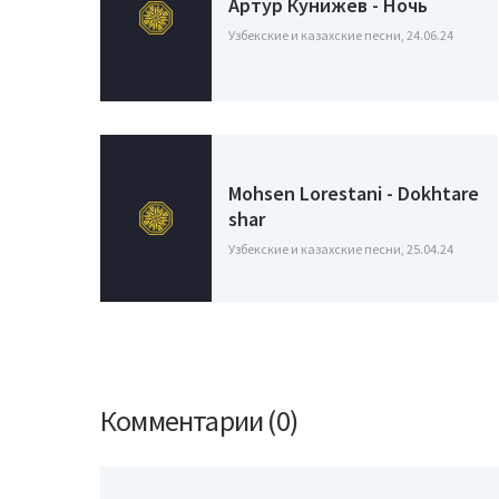
Артур Кунижев - Ночь
Узбекские и казахские песни, 24.06.24
Mohsen Lorestani - Dokhtare
shar
Узбекские и казахские песни, 25.04.24
Комментарии (0)