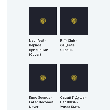
Neon Veil -
Riff- Club -
Первое
Отцвела
Признание
Сирень
(Cover)
Kimo Sounds -
Серый И Душа -
Later Becomes
Нас Жизнь
Never
Учила Быть