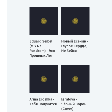
Eduard Seibel
Новый Есенин -
(Mix Na
Глупое Сердце,
Russkom) - Эхо
Не Бейся
Прошлых Лет
Arina Eroshka -
Igralova -
Тебя Получится
Чёрный Ворон
(Cover)