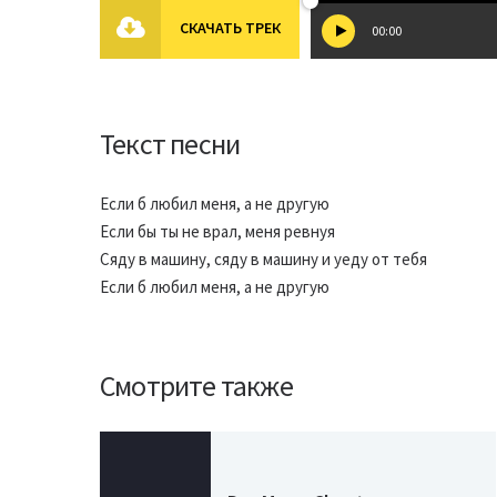
СКАЧАТЬ ТРЕК
00:00
Текст песни
Если б любил меня, а не другую
Если бы ты не врал, меня ревнуя
Сяду в машину, сяду в машину и уеду от тебя
Если б любил меня, а не другую
Смотрите также