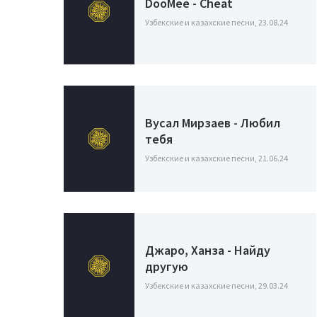
DooMee - Cheat
Узбекские и казахские песни, 23.08.24
Вусал Мирзаев - Любил
тебя
Узбекские и казахские песни, 21.06.24
Джаро, Ханза - Найду
другую
Узбекские и казахские песни, 29.03.24