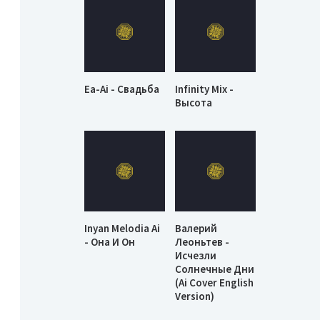
Ea-Ai - Свадьба
Infinity Mix -
Высота
Inyan Melodia Ai
Валерий
- Она И Он
Леоньтев -
Исчезли
Солнечные Дни
(Ai Cover English
Version)