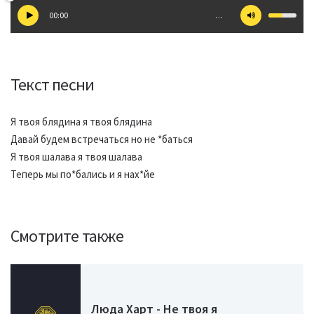
00:00
…
Текст песни
Я твоя блядина я твоя блядина
Давай будем встречаться но не *баться
Я твоя шалава я твоя шалава
Теперь мы по*бались и я нах*йе
Смотрите также
Люда Харт - Не твоя я