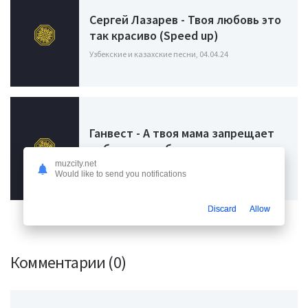
Сергей Лазарев - Твоя любовь это
так красиво (Speed up)
Узбекские и казахские песни, 04.04.24
Ганвест - А твоя мама запрещает
тебе мне улыбаться
muzcity.net
Узбекские и казахские песни, 29.03.24
Would like to send you notifications
Discard
Allow
Комментарии (0)