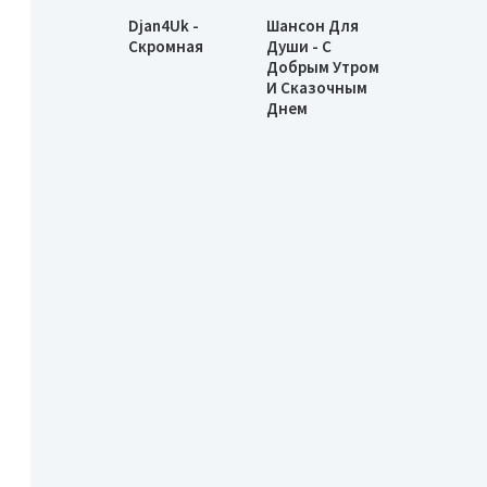
Djan4Uk -
Шансон Для
Скромная
Души - С
Добрым Утром
И Сказочным
Днем