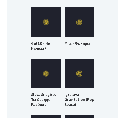
Gut1K - Не
Mr.x - Фонары
Изчезай
Slava Snegirev -
Igralova -
Ты Сердце
Gravitation (Pop
Разбила
Space)