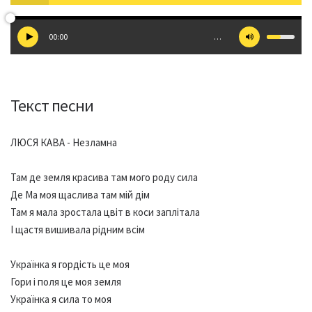
00:00
…
Текст песни
ЛЮСЯ КАВА - Незламна
Там де земля красива там мого роду сила
Де Ма моя щаслива там мій дім
Там я мала зростала цвіт в коси заплітала
І щастя вишивала рідним всім
Українка я гордість це моя
Гори і поля це моя земля
Українка я сила то моя