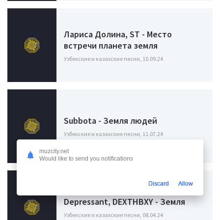
Лариса Долина, ST - Место
встречи планета земля
Узбекские и казахские песни, 10.09.24
Subbota - Земля людей
Узбекские и казахские песни, 11.07.24
muzcity.net
Would like to send you notifications
Discard
Allow
Depressant, DEXTHBXY - Земля
Узбекские и казахские песни, 08.04.24