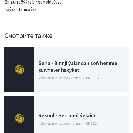
Bir gün söýýäs bir gün aldaýas,
Edýäs utanmaýas
Смотрите также
Seha - Birinji ýalandan soň hemme
şüwheler hakykat
Узбекские и казахские песни, 04.06.25
Resool - Sen meň ýekäm
Узбекские и казахские песни, 05.08.24