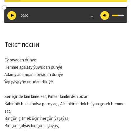
00:00
…
Текст песни
Eý owadan dünýe
Hemme adalaty ýuwudan dünýe
Adamy adamdan sowadan dünýe
Ýagşylygyñy unudan dünýê
Señ içiñde kim kime zar, Kimler kimlerden bizar
Käbiriniñ bolsa bolsa garny aç , A käbiriniñ dok halyna gerek hemme
zat,
Bir gün gitmek üçin hergün ýaşaýas,
Bir gün gülýäs bir gün aglaýas,