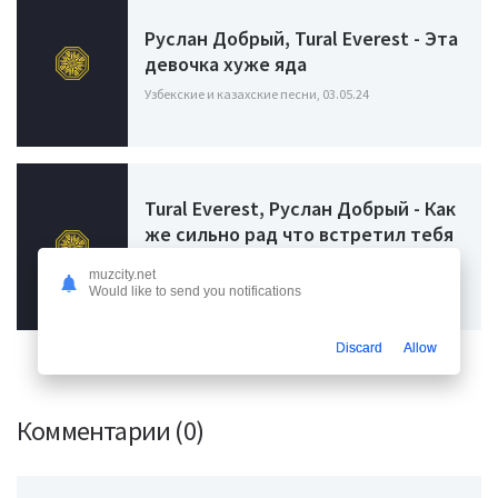
Руслан Добрый, Tural Everest - Эта
девочка хуже яда
Узбекские и казахские песни, 03.05.24
Tural Everest, Руслан Добрый - Как
же сильно рад что встретил тебя
я на пути родная
muzcity.net
Узбекские и казахские песни, 14.03.24
Would like to send you notifications
Discard
Allow
Комментарии (0)