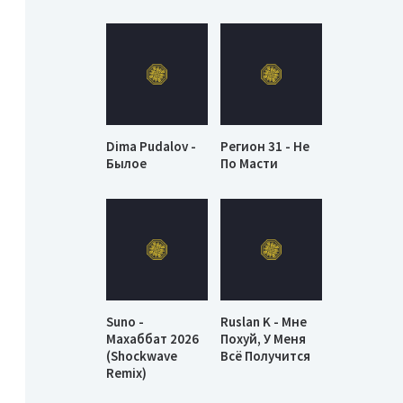
Dima Pudalov -
Регион 31 - Не
Былое
По Масти
Suno -
Ruslan K - Мне
Махаббат 2026
Похуй, У Меня
(Shockwave
Всё Получится
Remix)