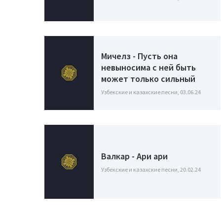
Мичелз - Пусть она
невыносима с ней быть
может только сильный
Узбекские и казахские песни, 03.06.24
Валкар - Ари ари
Узбекские и казахские песни, 20.02.24