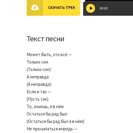
СКАЧАТЬ ТРЕК
00:00
Текст песни
Может быть, это всё —
Только сон
(Только сон)
А неправда
(А неправда)
Если и так —
(Пусть так)
То, знаешь, я в нём
Остаться бы рад был
(Остаться бы рад был я в нём)
Не просыпаться впредь —