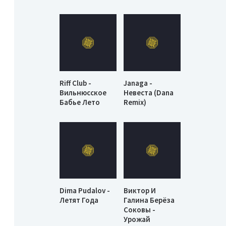
Riff Club -
Janaga -
Вильнюсское
Невеста (Dana
Бабье Лето
Remix)
Dima Pudalov -
Виктор И
Летят Года
Галина Берёза
Соковы -
Урожай