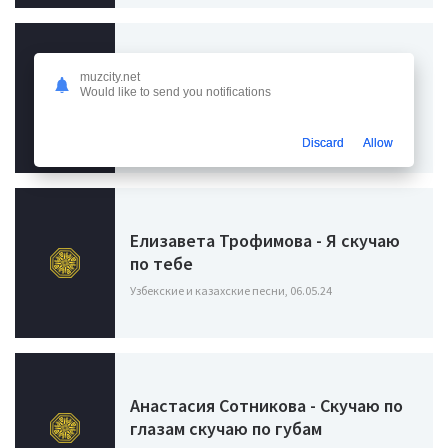
muzcity.net
Камаз - Ах как же я скучаю по тебе
Would like to send you notifications
Узбекские и казахские песни, 16.08.24
Discard
Allow
Елизавета Трофимова - Я скучаю
по тебе
Узбекские и казахские песни, 06.05.24
Анастасия Сотникова - Скучаю по
глазам скучаю по губам