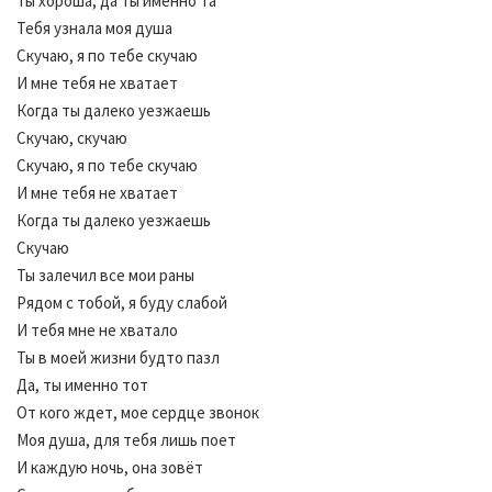
Ты хороша, да ты именно та
Тебя узнала моя душа
Скучаю, я по тебе скучаю
И мне тебя не хватает
Когда ты далеко уезжаешь
Скучаю, скучаю
Скучаю, я по тебе скучаю
И мне тебя не хватает
Когда ты далеко уезжаешь
Скучаю
Ты залечил все мои раны
Рядом с тобой, я буду слабой
И тебя мне не хватало
Ты в моей жизни будто пазл
Да, ты именно тот
От кого ждет, мое сердце звонок
Моя душа, для тебя лишь поет
И каждую ночь, она зовёт