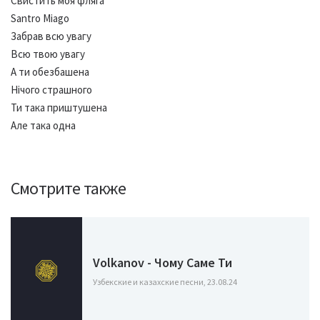
Свистить моя фляга
Santro Miago
Забрав всю увагу
Всю твою увагу
А ти обезбашена
Нічого страшного
Ти така приштушена
Але така одна
Смотрите также
Volkanov - Чому Саме Ти
Узбекские и казахские песни, 23.08.24