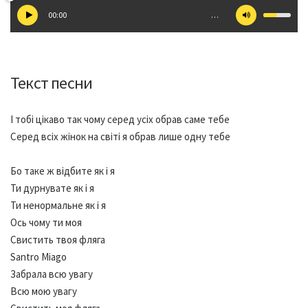
00:00
…
Текст песни
І тобі цікаво так чому серед усіх обрав саме тебе
Серед всіх жінок на світі я обрав лише одну тебе
Бо таке ж відбите як і я
Ти дурнувате як і я
Ти ненормальне як і я
Ось чому ти моя
Свистить твоя фляга
Santro Miago
Забрала всю увагу
Всю мою увагу