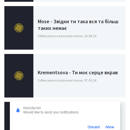
Mose - Звідки ти така вся та більш
таких немає
Узбекские и казахские песни, 16.06.24
Krementsova - Ти моє серце вкрав
Узбекские и казахские песни, 07.05.24
muzcity.net
Would like to send you notifications
Samchuk - Ця мадам від усіх
відрізняється усім
Discard
Allow