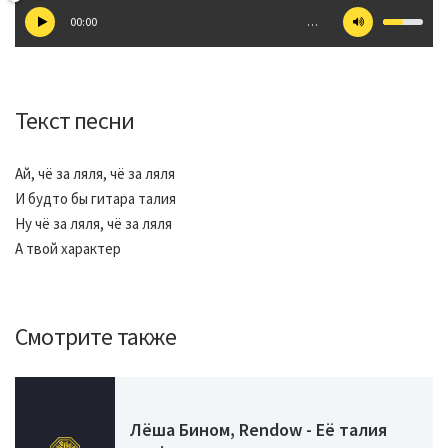
00:00
…
Текст песни
Ай, чё за ляля, чё за ляля
И будто бы гитара талия
Ну чё за ляля, чё за ляля
А твой характер
Смотрите также
Лёша Бином, Rendow - Её талия