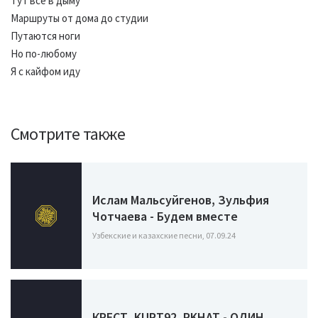
Тут всё в дыму
Маршруты от дома до студии
Путаются ноги
Но по-любому
Я с кайфом иду
Смотрите также
Ислам Мальсуйгенов, Зульфия
Чотчаева - Будем вместе
Узбекские и казахские песни, 07.09.24
КРЕСТ, KURT92, PKHAT - ОДИН