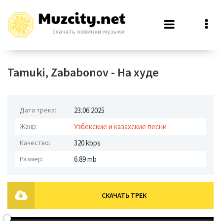
Tamuki, Zababonov - На худе
Дата трека:
23.06.2025
Жанр:
Узбекские и казахские песни
Качество:
320 kbps
Размер:
6.89 mb
СКАЧАТЬ ТРЕК