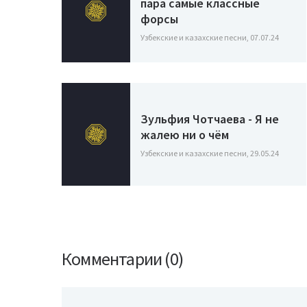
пара самые классные
форсы
Узбекские и казахские песни, 07.07.24
Зульфия Чотчаева - Я не
жалею ни о чём
Узбекские и казахские песни, 29.05.24
Комментарии (0)