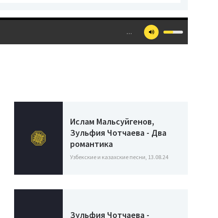
…
Ислам Мальсуйгенов,
Зульфия Чотчаева - Два
романтика
Узбекские и казахские песни, 13.08.24
Зульфия Чотчаева -