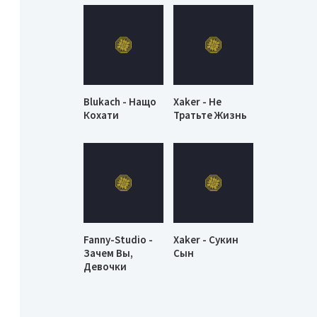
Blukach - Нащо
Xaker - Не
Кохати
Тратьте Жизнь
Fanny-Studio -
Xaker - Сукин
Зачем Вы,
Сын
Девочки