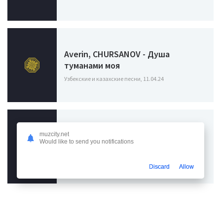
Averin, CHURSANOV - Душа
туманами моя
Узбекские и казахские песни, 11.04.24
Жамиль Туран - Плачет одинокая
muzcity.net
Would like to send you notifications
душа
Узбекские и казахские песни, 12.04.24
Discard
Allow