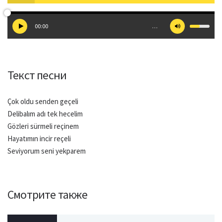
00:00
…
Текст песни
Çok oldu senden geçeli
Delibalım adı tek hecelim
Gözleri sürmeli reçinem
Hayatımın incir reçeli
Seviyorum seni yekparem
Смотрите также