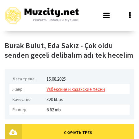
Burak Bulut, Eda Sakız - Çok oldu
senden geçeli delibalım adı tek hecelim
Дата трека:
15.08.2025
Жанр:
Узбекские и казахские песни
Качество:
320 kbps
Размер:
6.62 mb
СКАЧАТЬ ТРЕК