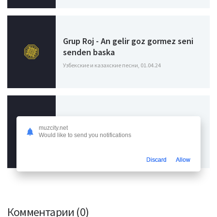
Grup Roj - An gelir goz gormez seni
senden baska
Узбекские и казахские песни, 01.04.24
yirmi7 - Yalan Oldu
muzcity.net
Would like to send you notifications
Узбекские и казахские песни / Тренды турецкой
музыки, 23.03.24
Discard
Allow
Комментарии (0)