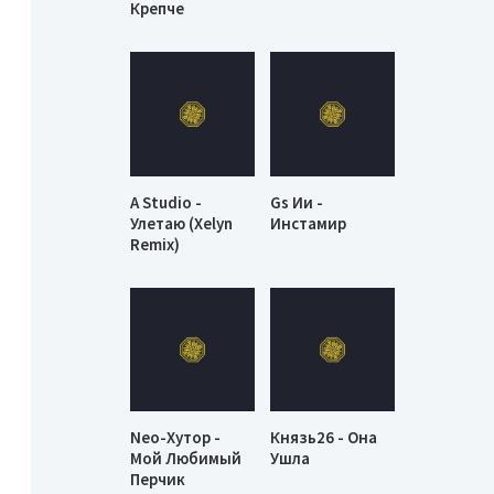
Крепче
A Studio -
Gs Ии -
Улетаю (Xelyn
Инстамир
Remix)
Neo-Хутор -
Князь26 - Она
Мой Любимый
Ушла
Перчик