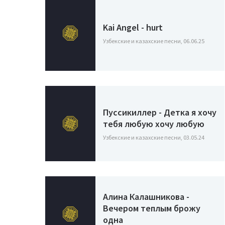
Kai Angel - hurt
Узбекские и казахские песни, 06.06.25
Пуссикиллер - Детка я хочу
тебя любую хочу любую
Узбекские и казахские песни, 03.05.24
Алина Калашникова -
Вечером теплым брожу
одна