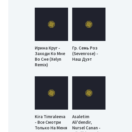
Ирина Круг -
Гр. Семь Роз
Заходи Ко Мне
(Sevenrose) -
Во Сне (Xelyn
Наш Дуэт
Remix)
Kira Timraleeva
Asaletim
- Все Смотри
Ali'dendir,
Только На Меня
Nursel Canan -