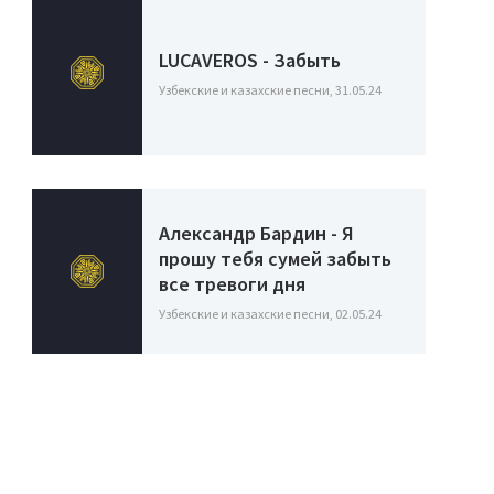
LUCAVEROS - Забыть
Узбекские и казахские песни, 31.05.24
Александр Бардин - Я
прошу тебя сумей забыть
все тревоги дня
Узбекские и казахские песни, 02.05.24