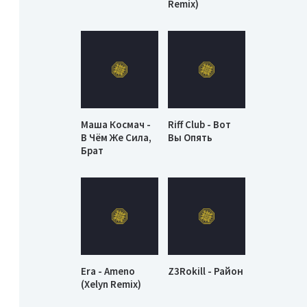
Remix)
Маша Космач -
Riff Club - Вот
В Чём Же Сила,
Вы Опять
Брат
Era - Ameno
Z3Rokill - Район
(Xelyn Remix)