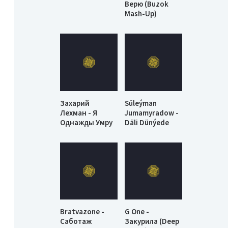
Верю (Buzok
Mash-Up)
Захарий
Süleýman
Лехман - Я
Jumamyradow -
Однажды Умру
Däli Dünýede
Bratvazone -
G One -
Саботаж
Закурила (Deep