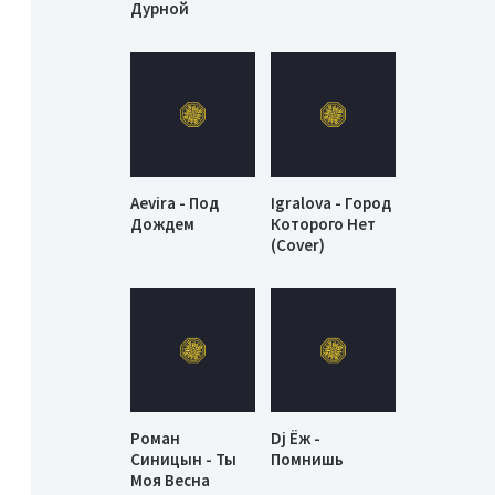
Дурной
Aevira - Под
Igralova - Город
Дождем
Которого Нет
(Cover)
Роман
Dj Ёж -
Синицын - Ты
Помнишь
Моя Весна