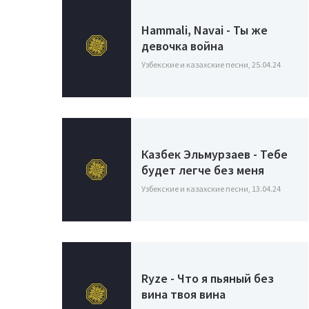
Hammali, Navai - Ты же
девочка война
Узбекские и казахские песни, 25.04.24
Казбек Эльмурзаев - Тебе
будет легче без меня
Узбекские и казахские песни, 13.04.24
Ryze - Что я пьяный без
вина твоя вина