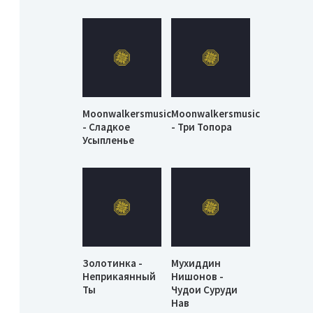
Moonwalkersmusic
Moonwalkersmusic
- Сладкое
- Три Топора
Усыпленье
Золотинка -
Мухиддин
Неприкаянный
Нишонов -
Ты
Чудои Суруди
Нав