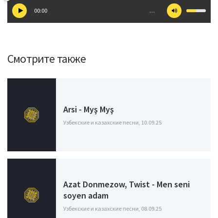
00:00
…
Смотрите также
Arsi - Myş Myş
Узбекские и казахские песни, 10.09.25
Azat Donmezow, Twist - Men seni
soyen adam
Узбекские и казахские песни, 08.09.25