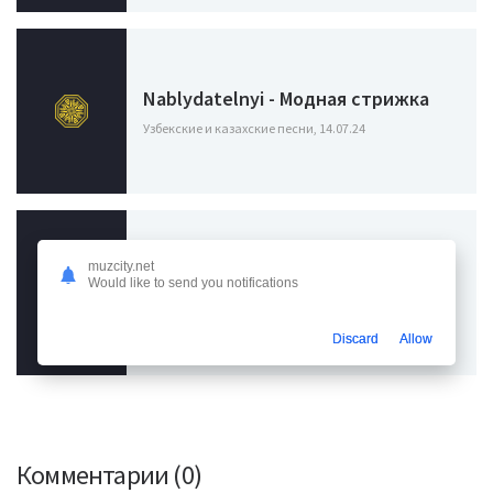
Nablydatelnyi - Модная стрижка
Узбекские и казахские песни, 14.07.24
Зоя - По ночной неве гуляла с
muzcity.net
Would like to send you notifications
чашки кофе я
Узбекские и казахские песни, 19.04.24
Discard
Allow
Комментарии (0)