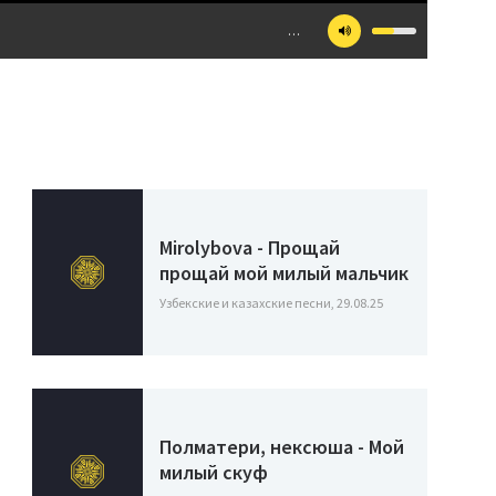
…
Mirolybova - Прощай
прощай мой милый мальчик
Узбекские и казахские песни, 29.08.25
Полматери, нексюша - Мой
милый скуф