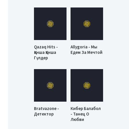
Qazaq Hits -
Allygoria - Мы
Қанша Қанша
Едем За Мечтой
Гүлдер
Bratvazone -
Кибер Балабол
Детектор
- Танец О
Любви