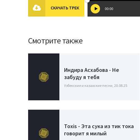
СКАЧАТЬ ТРЕК
00:00
Смотрите также
Индира Асхабова - Не
забуду я тебя
Узбекские и казахские песни, 20.08.25
Toxis - Эта сука из тик тока
говорит я милый