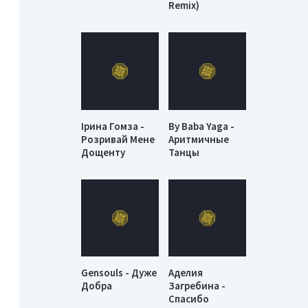
Remix)
Ірина Гомза -
By Baba Yaga -
Розривай Мене
Аритмичные
Дощенту
Танцы
Gensouls - Дуже
Аделия
Добра
Загребина -
Спасибо