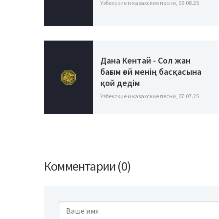
Узбекские и казахские песни, 09.08.25
Дана Кентай - Сол жан
бағым ғой менің басқасына
қой дедім
Узбекские и казахские песни, 07.07.25
Комментарии (0)