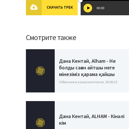
СКАЧАТЬ ТРЕК
00:00
Смотрите также
Дана Кентай, Alham - Не
болды саған айтшы неге
мінезіміз қарама қайшы
Узбекские и казахские песни, 18.08.25
Дана Кентай, ALHAM - Кінәлі
кім