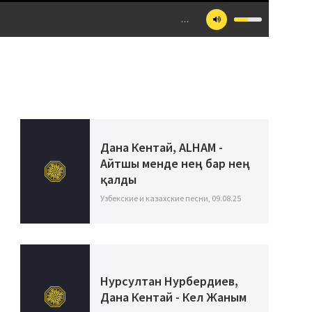
…
Дана Кентай, ALHAM -
Айтшы менде нең бар нең
қалды
Узбекские и казахские песни, 09.08.25
Нурсултан Нурбердиев,
Дана Кентай - Кел Жаным