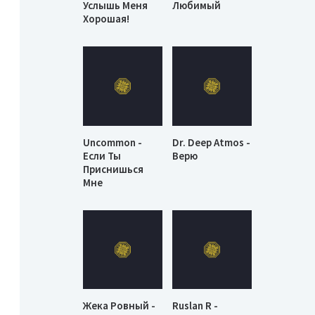
Услышь Меня
Любимый
Хорошая!
Uncommon -
Dr. Deep Atmos -
Если Ты
Верю
Приснишься
Мне
Жека Ровный -
Ruslan R -