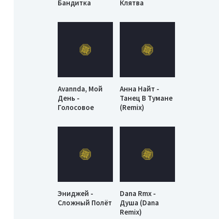
Бандитка
Клятва
Avannda, Мой
Анна Найт -
День -
Танец В Тумане
Голосовое
(Remix)
Эниджей -
Dana Rmx -
Сложный Полёт
Душа (Dana
Remix)