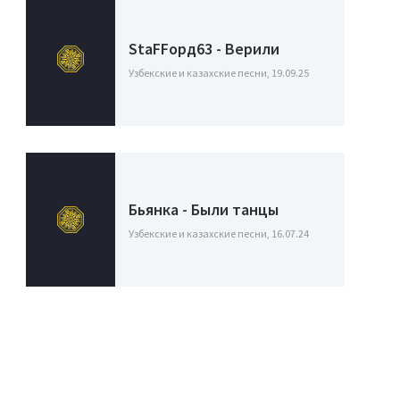
StaFFорд63 - Верили
Узбекские и казахские песни, 19.09.25
Бьянка - Были танцы
Узбекские и казахские песни, 16.07.24