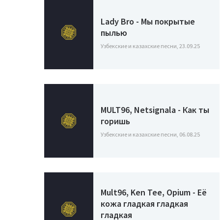
Lady Bro - Мы покрытые
пылью
Узбекские и казахские песни, 23.09.25
MULT96, Netsignala - Как ты
горишь
Узбекские и казахские песни, 06.08.25
Mult96, Ken Tee, Opium - Её
кожа гладкая гладкая
гладкая