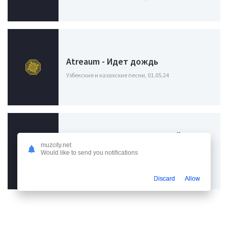
Atreaum - Идет дождь
Узбекские и казахские песни, 01.05.24
Ислам Итляшев, Стас Михайлов -
Снег
muzcity.net
Would like to send you notifications
Узбекские и казахские песни / Ислам Итляшев,
22.01.24
Discard
Allow