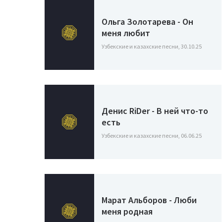
Ольга Золотарева - Он
меня любит
Узбекские и казахские песни, 30.10.25
Денис RiDer - В ней что-то
есть
Узбекские и казахские песни, 06.06.25
Марат Альборов - Люби
меня родная