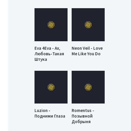
Eva 4Eva - Ах,
Neon Veil - Love
Любовь-Такая
Me Like You Do
Штука
Luzion -
Romentus -
Подними Глаза
Позывной
Добрыня