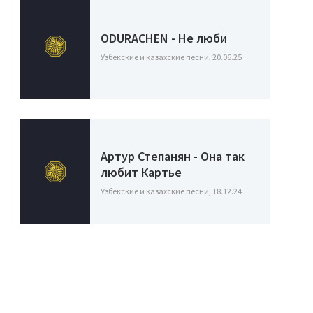
ODURACHEN - Не люби
Узбекские и казахские песни, 20.06.25
Артур Степанян - Она так
любит Картье
Узбекские и казахские песни, 18.12.24