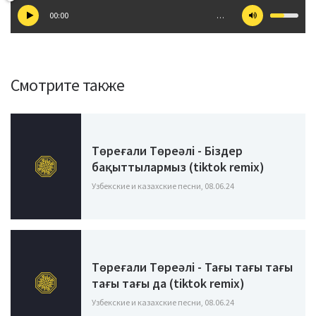
00:00
…
Смотрите также
Төреғали Төреәлі - Біздер
бақыттылармыз (tiktok remix)
Узбекские и казахские песни, 08.06.24
Төреғали Төреәлі - Тағы тағы тағы
тағы тағы да (tiktok remix)
Узбекские и казахские песни, 08.06.24