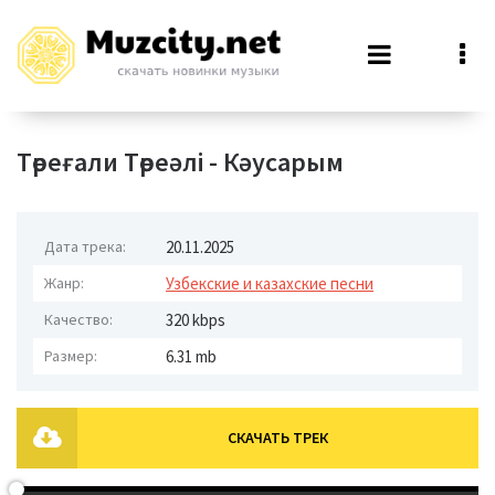
Төреғали Төреәлі - Кәусарым
Дата трека:
20.11.2025
Жанр:
Узбекские и казахские песни
Качество:
320 kbps
Размер:
6.31 mb
СКАЧАТЬ ТРЕК