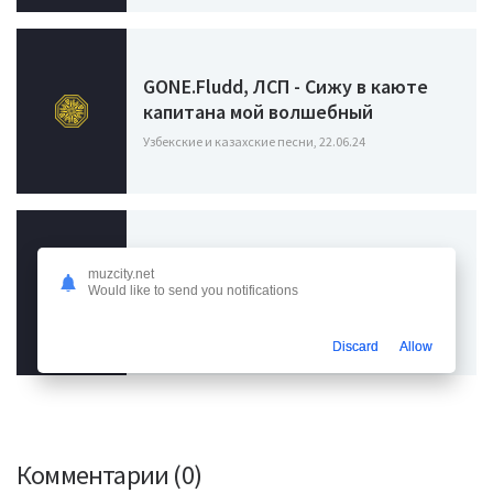
GONE.Fludd, ЛСП - Сижу в каюте
капитана мой волшебный
Узбекские и казахские песни, 22.06.24
muzcity.net
Back Prooff - Версаче
Would like to send you notifications
Узбекские и казахские песни, 01.03.24
Discard
Allow
Комментарии (0)