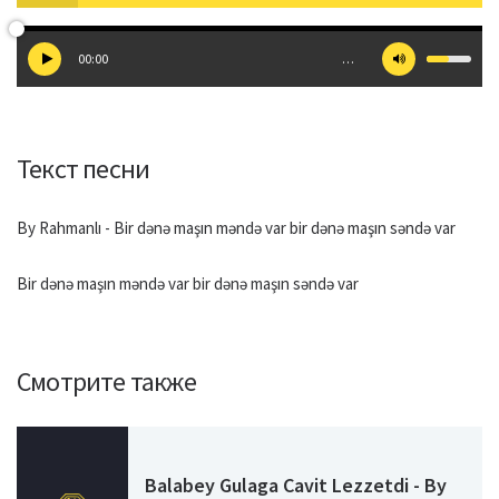
00:00
…
Текст песни
By Rahmanlı - Bir dənə maşın məndə var bir dənə maşın səndə var
Bir dənə maşın məndə var bir dənə maşın səndə var
Смотрите также
Balabey Gulaga Cavit Lezzetdi - By