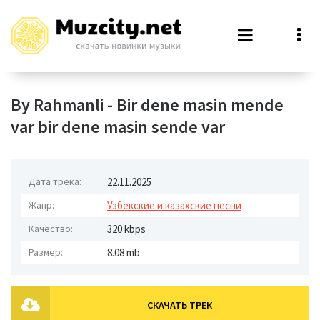
By Rahmanli - Bir dene masin mende
var bir dene masin sende var
Дата трека:
22.11.2025
Жанр:
Узбекские и казахские песни
Качество:
320 kbps
Размер:
8.08 mb
СКАЧАТЬ ТРЕК