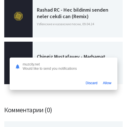
Rashad RC - Hec bildinmi senden
neler cekdi can (Remix)
Узбекские и казахские песни, 09.04.24
Chingiz Mustafayev - Mərhəmət
duyğusu səndə yoxdursa
muzcity.net
Would like to send you notifications
Узбекские и казахские песни, 06.04.24
Discard
Allow
Комментарии (0)