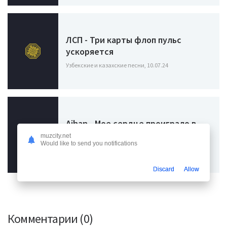
ЛСП - Три карты флоп пульс
ускоряется
Узбекские и казахские песни, 10.07.24
Aihan - Мое сердце проиграло в
домино
muzcity.net
Would like to send you notifications
Узбекские и казахские песни, 18.04.24
Discard
Allow
Комментарии (0)