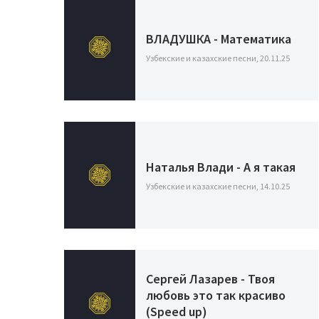
ВЛАДУШКА - Математика
Узбекские и казахские песни, 20.11.25
Наталья Влади - А я такая
Узбекские и казахские песни, 14.10.25
Сергей Лазарев - Твоя
любовь это так красиво
(Speed up)