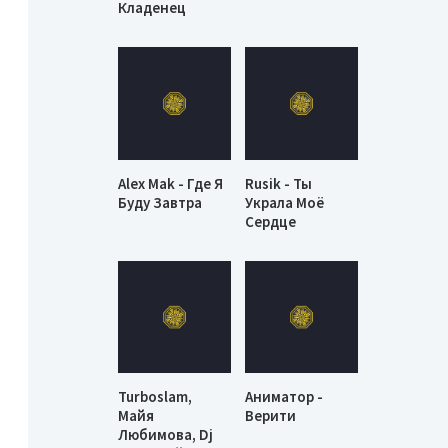
Кладенец
Alex Mak - Где Я
Rusik - Ты
Буду Завтра
Украла Моё
Сердце
Turboslam,
Аниматор -
Майя
Верити
Любимова, Dj