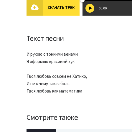
СКАЧАТЬ ТРЕК
00:00
Текст песни
И рукою с тонкими венами
Я оформлю красивый хук.
Твоя любовь совсем не Хатико,
И не к чему такая боль.
Твоя любовь как математика
Смотрите также