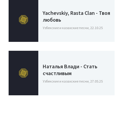
Yachevskiy, Rasta Clan - Твоя
любовь
Узбекские и казахские песни, 22.10.25
Наталья Влади - Стать
счастливым
Узбекские и казахские песни, 27.05.25