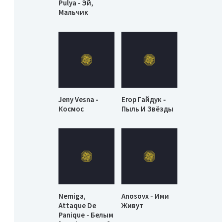
Pulya - Эй,
Мальчик
Jeny Vesna -
Егор Гайдук -
Космос
Пыль И Звёзды
Nemiga,
Anosovx - Ими
Attaque De
Живут
Panique - Белым