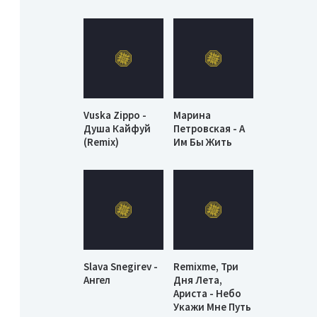
Vuska Zippo -
Марина
Душа Кайфуй
Петровская - А
(Remix)
Им Бы Жить
Slava Snegirev -
Remixme, Три
Ангел
Дня Лета,
Ариста - Небо
Укажи Мне Путь