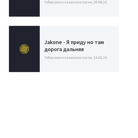
Узбекские и казахские песни, 09.08.24
Jakone - Я приду но там
дорога дальняя
Узбекские и казахские песни, 24.02.24