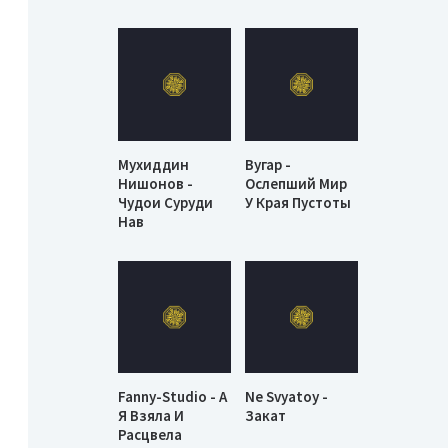
Мухиддин
Вугар -
Нишонов -
Ослепший Мир
Чудои Суруди
У Края Пустоты
Нав
Fanny-Studio - А
Ne Svyatoy -
Я Взяла И
Закат
Расцвела