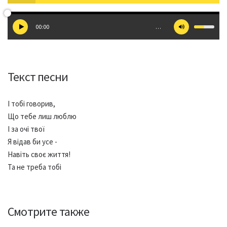
00:00
…
Текст песни
І тобі говорив,
Що тебе лиш люблю
І за очі твої
Я відав би усе -
Навіть своє життя!
Та не треба тобі
Смотрите также