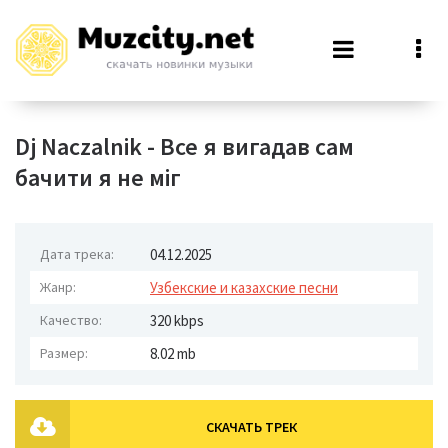
Dj Naczalnik - Все я вигадав сам
бачити я не міг
Дата трека:
04.12.2025
Жанр:
Узбекские и казахские песни
Качество:
320 kbps
Размер:
8.02 mb
СКАЧАТЬ ТРЕК