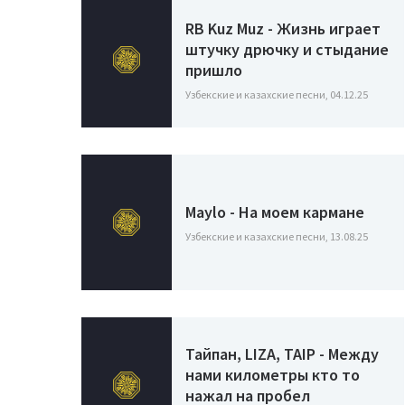
RB Kuz Muz - Жизнь играет
штучку дрючку и стыдание
пришло
Узбекские и казахские песни, 04.12.25
Maylo - На моем кармане
Узбекские и казахские песни, 13.08.25
Тайпан, LIZA, TAIP - Между
нами километры кто то
нажал на пробел