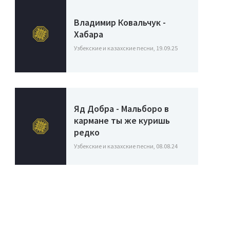
Владимир Ковальчук -
Хабара
Узбекские и казахские песни, 19.09.25
Яд Добра - Мальборо в
кармане ты же куришь
редко
Узбекские и казахские песни, 08.08.24