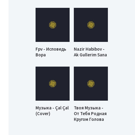
Fpv - Исповедь
Nazir Habibov -
Вора
Ak Gullerim Sana
Музыка - Çal Çal
Твоя Музыка -
(Cover)
От Тебя Родная
Кругом Голова