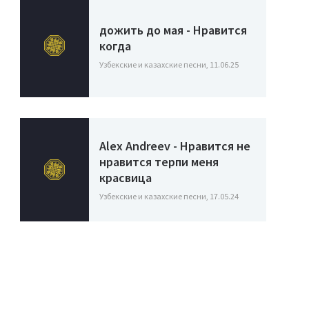
дожить до мая - Нравится
когда
Узбекские и казахские песни, 11.06.25
Alex Andreev - Нравится не
нравится терпи меня
красвица
Узбекские и казахские песни, 17.05.24