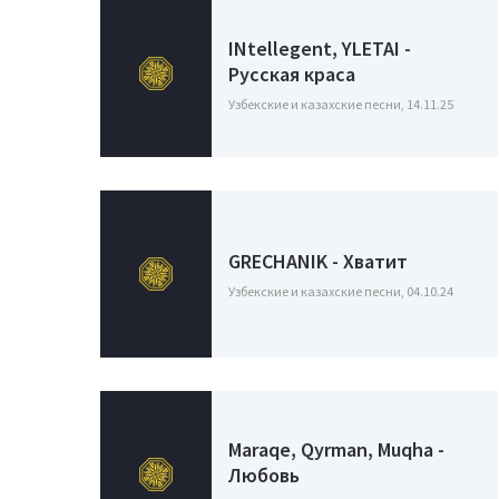
INtellegent, YLETAI -
Русская краса
Узбекские и казахские песни, 14.11.25
GRECHANIK - Хватит
Узбекские и казахские песни, 04.10.24
Maraqe, Qyrman, Muqha -
Любовь