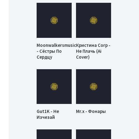
Moonwalkersmusic
Кристина Corp -
- Сёстры По
Не Плачь (Ai
Сердцу
Cover)
Gut1K - Не
Mr.x - Фонары
Изчезай