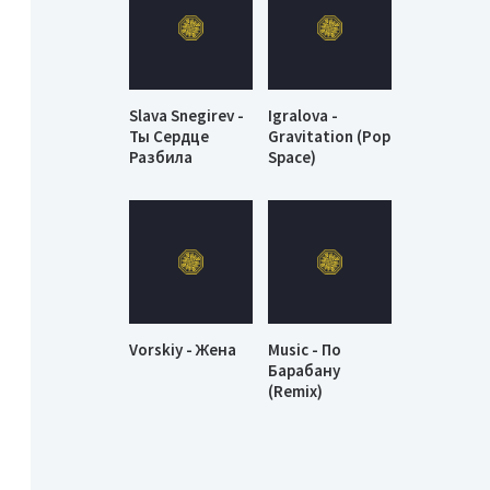
Slava Snegirev -
Igralova -
Ты Сердце
Gravitation (Pop
Разбила
Space)
Vorskiy - Жена
Music - По
Барабану
(Remix)