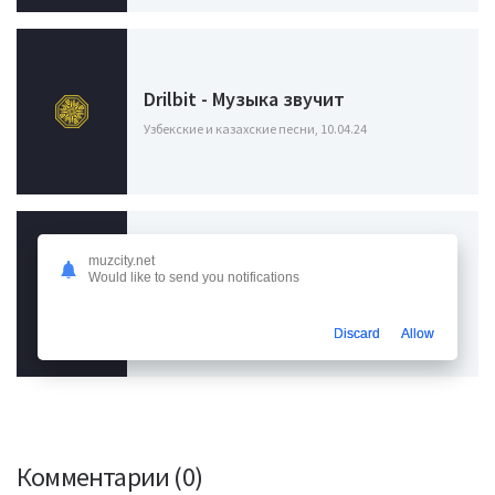
Drilbit - Музыка звучит
Узбекские и казахские песни, 10.04.24
muzcity.net
Влад Зотов - Я подарю тебе день
Would like to send you notifications
подарю тебе ночь
Узбекские и казахские песни, 20.02.24
Discard
Allow
Комментарии (0)