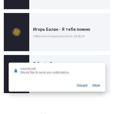
Игорь Балан - Я тебя помню
Узбекские и казахские песни, 04.06.25
T-Fest - Я совсем не помню как ты
выглядишь одетой (TikTok Speed
muzcity.net
Would like to send you notifications
Up Remix)
Узбекские и казахские песни / Популярные песни из
Discard
Allow
тик тока / Новые и крутые ремиксы, 14.03.24