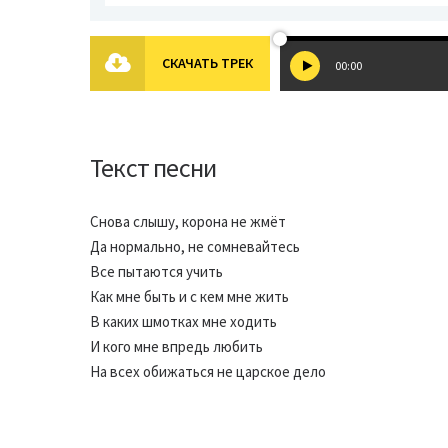
СКАЧАТЬ ТРЕК
00:00
Текст песни
Снова слышу, корона не жмёт
Да нормально, не сомневайтесь
Все пытаются учить
Как мне быть и с кем мне жить
В каких шмотках мне ходить
И кого мне впредь любить
На всех обижаться не царское дело