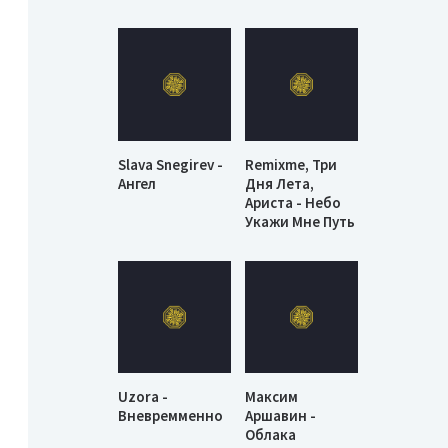
Slava Snegirev -
Remixme, Три
Ангел
Дня Лета,
Ариста - Небо
Укажи Мне Путь
Uzora -
Максим
Вневремменно
Аршавин -
Облака