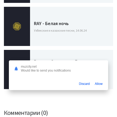
RAY - Белая ночь
Узбекские и казахские песни, 14.06.24
Виктор Салтыков - Белая ночь
опустилась как облако
muzcity.net
Would like to send you notifications
Узбекские и казахские песни / Саундтреки из
фильмов, 19.02.24
Discard
Allow
Комментарии (0)