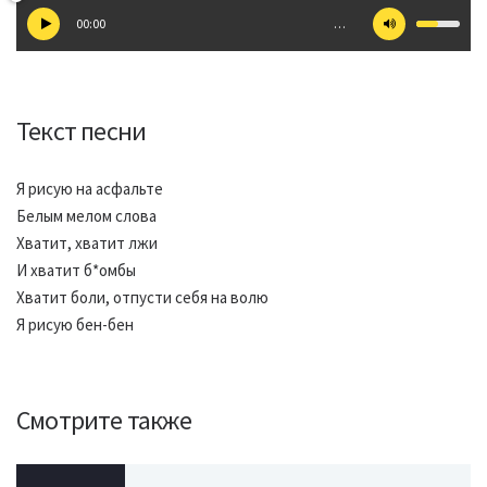
00:00
…
Текст песни
Я рисую на асфальте
Белым мелом слова
Хватит, хватит лжи
И хватит б*омбы
Хватит боли, отпусти себя на волю
Я рисую бен-бен
Смотрите также