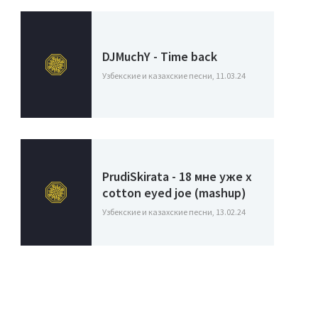
DJMuchY - Time back
Узбекские и казахские песни, 11.03.24
PrudiSkirata - 18 мне уже х
cotton eyed joe (mashup)
Узбекские и казахские песни, 13.02.24