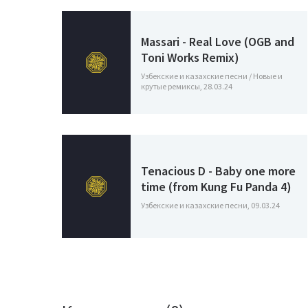
Massari - Real Love (OGB and
Toni Works Remix)
Узбекские и казахские песни / Новые и
крутые ремиксы, 28.03.24
Tenacious D - Baby one more
time (from Kung Fu Panda 4)
Узбекские и казахские песни, 09.03.24