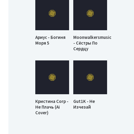
Ариус - Богиня
Moonwalkersmusic
Моря 5
- Сёстры По
Сердцу
Кристина Corp -
Gut1K - Не
Не Плачь (Ai
Изчезай
Cover)