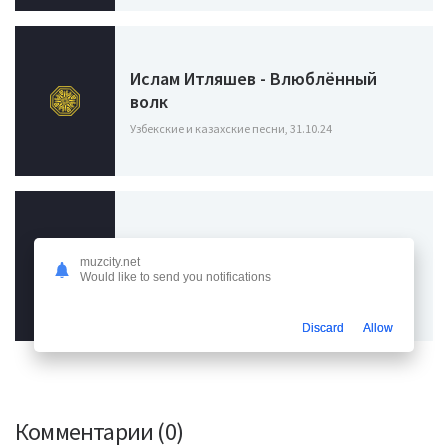
Ислам Итляшев - Влюблённый
волк
Узбекские и казахские песни, 31.10.24
L iZReaL, Gurme, Словетский - Волк
muzcity.net
Would like to send you notifications
Узбекские и казахские песни, 23.07.24
Discard
Allow
Комментарии (0)