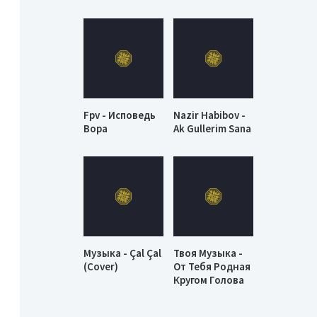
Fpv - Исповедь
Nazir Habibov -
Вора
Ak Gullerim Sana
Музыка - Çal Çal
Твоя Музыка -
(Cover)
От Тебя Родная
Кругом Голова