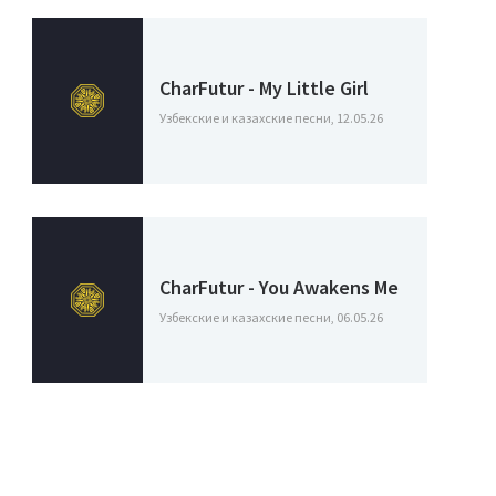
CharFutur - My Little Girl
Узбекские и казахские песни, 12.05.26
CharFutur - You Awakens Me
Узбекские и казахские песни, 06.05.26