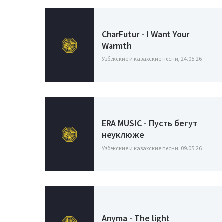
CharFutur - I Want Your
Warmth
Узбекские и казахские песни, 24.05.26
ERA MUSIC - Пусть бегут
неуклюже
Узбекские и казахские песни, 09.05.26
Anyma - The light