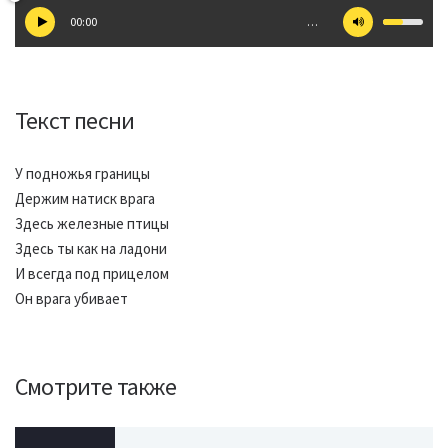
00:00
…
Текст песни
У подножья границы
Держим натиск врага
Здесь железные птицы
Здесь ты как на ладони
И всегда под прицелом
Он врага убивает
Смотрите также