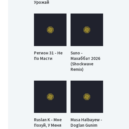
Урожай
Регион 31 - Не
Suno -
По Масти
Махаббат 2026
(Shockwave
Remix)
Ruslan K - Мне
Musa Halbayew -
Похуй, У Меня
Doglan Gunim