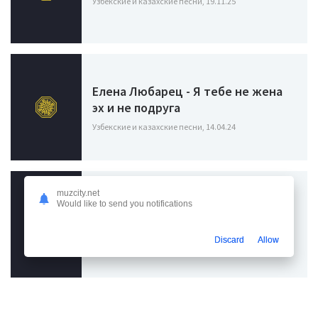
Узбекские и казахские песни, 19.11.25
Елена Любарец - Я тебе не жена
эх и не подруга
Узбекские и казахские песни, 14.04.24
muzcity.net
Would like to send you notifications
Элвин Грей - А жена татарочка
Узбекские и казахские песни, 16.04.24
Discard
Allow