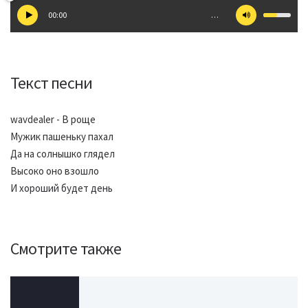
00:00
…
Текст песни
wavdealer - В роще
Мужик пашеньку пахал
Да на солнышко глядел
Высоко оно взошло
И хороший будет день
Смотрите также